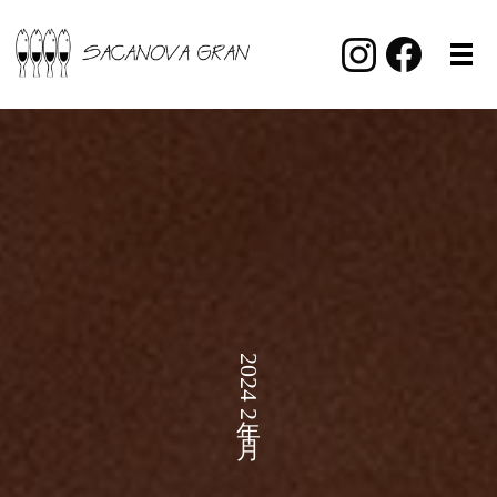
2024年 2月