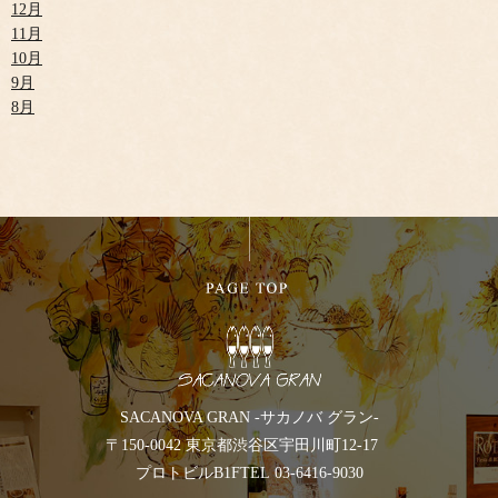
12月
11月
10月
9月
8月
SACANOVA GRAN -サカノバ グラン-
〒150-0042 東京都渋谷区宇田川町12-17
プロトビルB1F
TEL 03-6416-9030