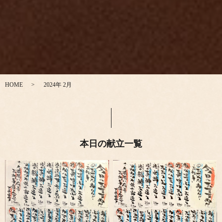
HOME
2024年 2月
本日の献立一覧