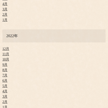
4月
3月
2月
1月
2022年
12月
11月
10月
9月
8月
7月
6月
5月
4月
3月
2月
1月