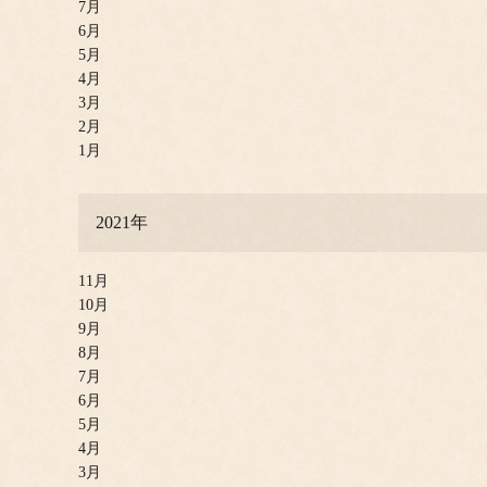
7月
6月
5月
4月
3月
2月
1月
2021年
11月
10月
9月
8月
7月
6月
5月
4月
3月