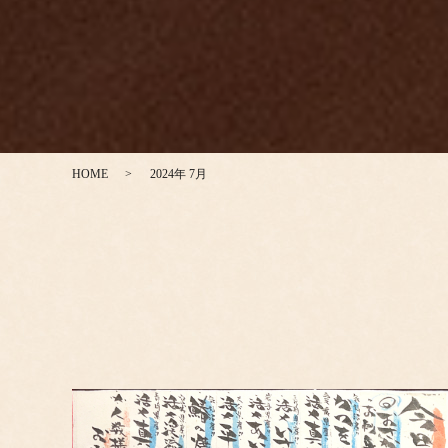
HOME
2024年 7月