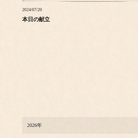
2024/07/20
本日の献立
2026年