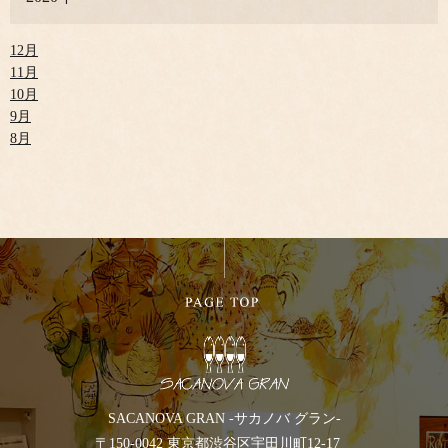
12月
11月
10月
9月
8月
SACANOVA GRAN -サカノバ グラン-
〒150-0042 東京都渋谷区宇田川町12-17