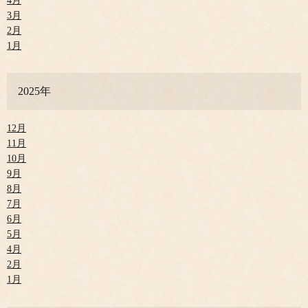
4月
3月
2月
1月
2025年
12月
11月
10月
9月
8月
7月
6月
5月
4月
2月
1月