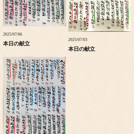
2025/07/06
2025/07/03
本日の献立
本日の献立