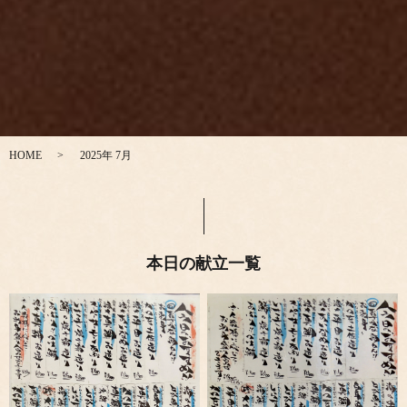
HOME
2025年 7月
本日の献立一覧